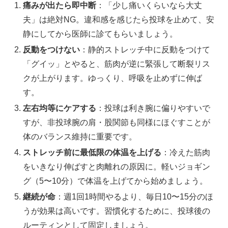
痛みが出たら即中断
：「少し痛いくらいなら大丈
夫」は絶対NG。違和感を感じたら投球を止めて、安
静にしてから医師に診てもらいましょう。
反動をつけない
：静的ストレッチ中に反動をつけて
「グイッ」とやると、筋肉が逆に緊張して断裂リス
クが上がります。ゆっくり、呼吸を止めずに伸ば
す。
左右均等にケアする
：投球は利き腕に偏りやすいで
すが、非投球腕の肩・股関節も同様にほぐすことが
体のバランス維持に重要です。
ストレッチ前に最低限の体温を上げる
：冷えた筋肉
をいきなり伸ばすと肉離れの原因に。軽いジョギン
グ（5〜10分）で体温を上げてから始めましょう。
継続が命
：週1回1時間やるより、毎日10〜15分のほ
うが効果は高いです。習慣化するために、投球後の
ルーティンとして固定しましょう。