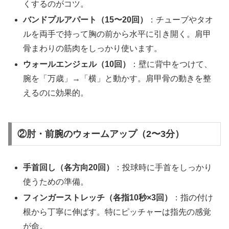
くするのがコツ。
バンドプルアパート（15〜20回）
：チューブやタオ
ルを両手で持って胸の前から水平に引き開く。肩甲
骨まわりの筋肉をしっかり使います。
ウォールエンジェル（10回）
：壁に背中をつけて、
腕を「万歳」→「横」と動かす。肩甲骨の動きを整
えるのに効果的。
②肘・前腕のウォームアップ（2〜3分）
手首回し（各方向20回）
：投球時に手首をしっかり
使うための準備。
フィンガーストレッチ（各指10秒×3回）
：指の付け
根から丁寧に伸ばす。特にピッチャーは指先の感覚
が命。