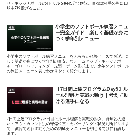
り・キャッチボールの4ドリルを約45分で解説。目標は相手の胸に10
球中7球投げること。
小学生のソフトボール練習メニュ
練習
ー完全ガイド｜楽しく基礎が身に
つく学年別メニュー
小学生のソフトボール練習メニューをぷららが経験ベースで解説。楽
しく基礎が身につく学年別の目安、ウォームアップ・キャッチボー
ル・ゴロ・バッティング・走塁・ゲーム形式まで、少年ソフトボール
の練習メニューを表でわかりやすく紹介します。
【7日間上達プログラムDay5】ル
練習
ール理解と実戦の動き｜考えて動
ける選手になる
7日間上達プログラム5日目はルール理解と実戦の動き。野球との違
い・アウトカウント別の守備位置・カバーリング・状況判断ドリルま
で、試合で迷わず動くための約60分メニューを初心者向けに解説し
ます。