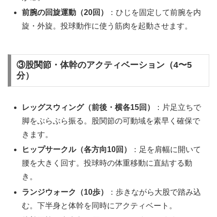
前腕の回旋運動（20回）
：ひじを固定して前腕を内
旋・外旋。投球動作に使う筋肉を起動させます。
③股関節・体幹のアクティベーション（4〜5
分）
レッグスウィング（前後・横各15回）
：片足立ちで
脚をぶらぶら振る。股関節の可動域を素早く確保で
きます。
ヒップサークル（各方向10回）
：足を肩幅に開いて
腰を大きく回す。投球時の体重移動に直結する動
き。
ランジウォーク（10歩）
：歩きながら大股で踏み込
む。下半身と体幹を同時にアクティベート。