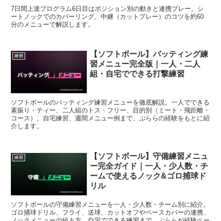
7日間上達プログラム6日目はポジション別の動きと連携プレー。シ
ートノックでのカバーリング、中継（カットプレー）のコツを約60
分のメニューで解説します。
【ソフトボール】バッティング練
練習
習メニュー完全版｜一人・二人
組・自宅でできる打撃練習
ソフトボールのバッティング練習メニューを徹底解説。一人でできる
素振り・ティー、二人組のトス・フリー、目的別（ミート・飛距離・
コース）、自宅練習、週間メニュー例まで、ぷららの経験をもとに紹
介します。
【ソフトボール】守備練習メニュ
練習
ー完全ガイド｜一人・少人数・チ
ームで使えるノック&ゴロ捕球ド
リル
ソフトボールの守備練習メニューを一人・少人数・チーム別に紹介。
ゴロ捕球ドリル、フライ、送球、カットオフやベースカバーの連携、
ノックメニューの組み方、自宅でできる練習まで、ぷららが経験ベー