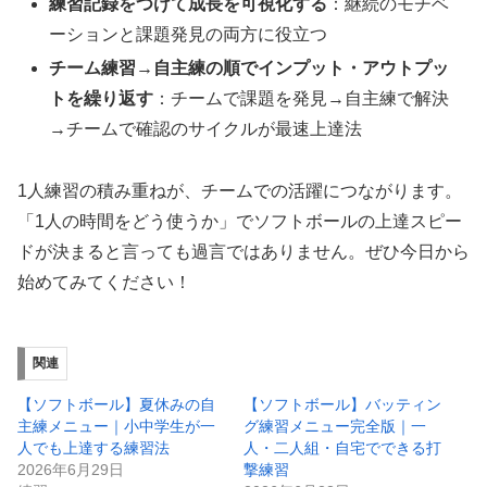
練習記録をつけて成長を可視化する
：継続のモチベ
ーションと課題発見の両方に役立つ
チーム練習→自主練の順でインプット・アウトプッ
トを繰り返す
：チームで課題を発見→自主練で解決
→チームで確認のサイクルが最速上達法
1人練習の積み重ねが、チームでの活躍につながります。
「1人の時間をどう使うか」でソフトボールの上達スピー
ドが決まると言っても過言ではありません。ぜひ今日から
始めてみてください！
関連
【ソフトボール】夏休みの自
【ソフトボール】バッティン
主練メニュー｜小中学生が一
グ練習メニュー完全版｜一
人でも上達する練習法
人・二人組・自宅でできる打
2026年6月29日
撃練習