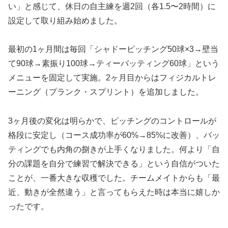
い」と感じて、休日の自主練を週2回（各1.5〜2時間）に
設定して取り組み始めました。
最初の1ヶ月間は毎回「シャドーピッチング50球×3→壁当
て90球→素振り100球→ティーバッティング60球」という
メニューを固定して実施。2ヶ月目からはフィジカルトレ
ーニング（プランク・スプリント）を追加しました。
3ヶ月後の変化は明らかで、ピッチングのコントロールが
格段に安定し（コース成功率が60%→85%に改善）、バッ
ティングでも内角の捌きが上手くなりました。何より「自
分の課題を自分で練習で解決できる」という自信がついた
ことが、一番大きな収穫でした。チームメイトからも「最
近、動きが全然違う」と言ってもらえた時は本当に嬉しか
ったです。