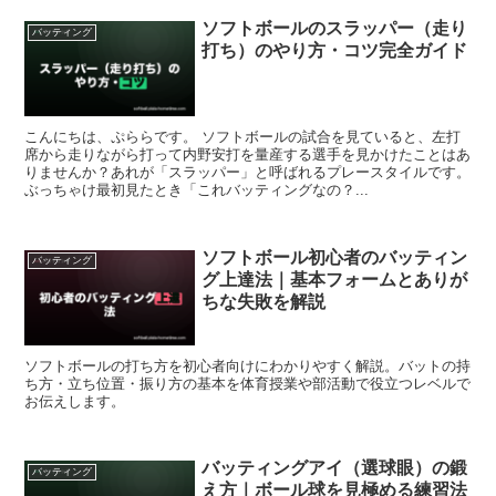
ソフトボールのスラッパー（走り
バッティング
打ち）のやり方・コツ完全ガイド
こんにちは、ぷららです。 ソフトボールの試合を見ていると、左打
席から走りながら打って内野安打を量産する選手を見かけたことはあ
りませんか？あれが「スラッパー」と呼ばれるプレースタイルです。
ぶっちゃけ最初見たとき「これバッティングなの？...
ソフトボール初心者のバッティン
バッティング
グ上達法｜基本フォームとありが
ちな失敗を解説
ソフトボールの打ち方を初心者向けにわかりやすく解説。バットの持
ち方・立ち位置・振り方の基本を体育授業や部活動で役立つレベルで
お伝えします。
バッティングアイ（選球眼）の鍛
バッティング
え方｜ボール球を見極める練習法