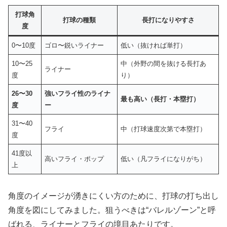
打球角
打球の種類
長打になりやすさ
度
0〜10度
ゴロ〜鋭いライナー
低い（抜ければ単打）
10〜25
中（外野の間を抜ける長打あ
ライナー
度
り）
26〜30
強いフライ性のライナ
最も高い（長打・本塁打）
度
ー
31〜40
フライ
中（打球速度次第で本塁打）
度
41度以
高いフライ・ポップ
低い（凡フライになりがち）
上
角度のイメージが湧きにくい方のために、打球の打ち出し
角度を図にしてみました。狙うべきは“バレルゾーン”と呼
ばれる、ライナーとフライの境目あたりです。