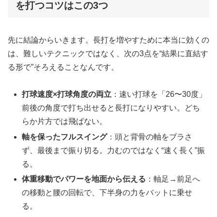
を打つコツはこの3つ
先に結論からいきます。長打を増やすために本当に効くの
は、難しいテクニックではなく、次の3点を“結果に直結す
る形で”そろえることなんです。
打球速度×打球角度の両立
：速い打球を「26〜30度」
前後の角度で打ち出せると長打になりやすい。どち
らか片方では飛ばない。
軸を保ったフルスイング
：頭と背骨の軸をブラさ
ず、最後まで振り切る。力むのではなく“速く長く”振
る。
体重移動でパワーを地面から伝える
：軸足→前足へ
の移動と腰の回転で、下半身の力をバットに乗せ
る。