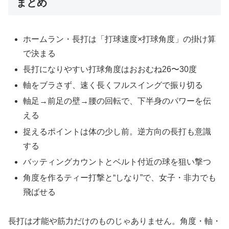
まとめ
ホームラン・長打は「打球速度×打球角度」の掛け算
で決まる
長打になりやすい打球角度はおおむね26〜30度
軸をブラさず、速く長くフルスイングで振り切る
軸足→前足の壁→腰の回転で、下半身のパワーを伝
える
捉えるポイントは体の少し前。逆方向の長打も意識
する
バッティングカウントとベルト付近の球を狙い撃つ
角度を作るティー打撃と“しなり”で、女子・非力でも
飛ばせる
長打は才能や筋力だけのものじゃありません。角度・軸・