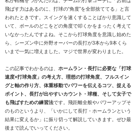
私が転機をつかんだのは、チームの打撃コーチに「お前は
飛ばす力はあるのに、打球の“角度”を全部捨ててる」と言
われたときです。スイングを速くすることばかり意識して
いて、ボールのどこをどの角度で叩くかをまったく考えて
いなかったんですよね。そこから打球角度を意識し始めた
ら、シーズン中に外野オーバーの長打が3本から9本くら
いまで一気に増えました。マジで世界が変わりました。
この記事でわかるのは、
ホームラン・長打に必要な「打球
速度×打球角度」の考え方、理想の打球角度、フルスイン
グと軸の作り方、体重移動でパワーを伝えるコツ、捉える
ポイント、長打が出やすいカウント・球種、そして女子で
も飛ばすための練習法
です。飛距離全般やパワーアップそ
のものというより、「いかにして長打・ホームランという
結果に変えるか」に振り切って解説していきます。ぜひ最
後まで読んでいってください。