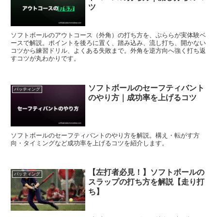
ツ
ソフトボールのアウトコース（外角）の打ち方を、ぷららが実体験ベ
ースで解説。ポイントを後ろに置く、踏み込み、流し打ち、開かない
コツから練習ドリル、よくある失敗まで。外角を逆方向へ強く打ち返
すコツが丸わかりです。
ソフトボールのセーフティバント
バッティング
のやり方｜成功率を上げるコツ
ソフトボールのセーフティバントのやり方を解説。構え・転がす方
向・タイミングなど成功率を上げるコツを紹介します。
【左打者必見！】ソフトボールの
バッティング
スラップの打ち方を解説【走り打
ち】