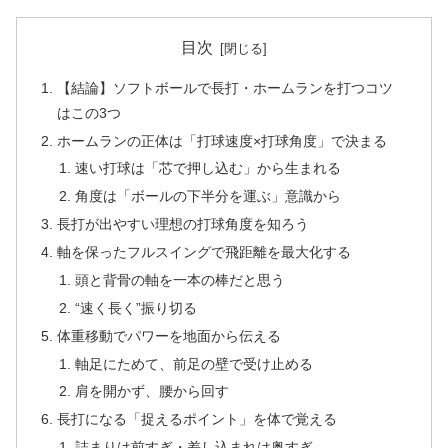
目次
【結論】ソフトボールで長打・ホームランを打つコツ
はこの3つ
ホームランの正体は「打球速度×打球角度」で決まる
速い打球は「芯で押し込む」から生まれる
角度は「ボールの下半分を運ぶ」意識から
長打が出やすい理想の打球角度を知ろう
軸を保ったフルスイングで飛距離を最大化する
頭と背骨の軸を一本の棒だと思う
“速く長く”振り切る
体重移動でパワーを地面から伝える
軸足にためて、前足の壁で受け止める
肩を開かず、腰から回す
長打になる「捉えるポイント」を体で覚える
詰まりは前すぎ・差し込まれは奥すぎ