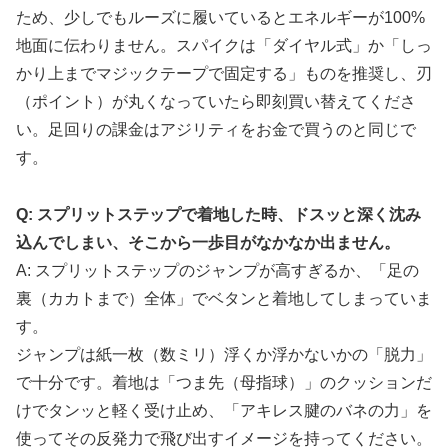
ため、少しでもルーズに履いているとエネルギーが100%
地面に伝わりません。スパイクは「ダイヤル式」か「しっ
かり上までマジックテープで固定する」ものを推奨し、刃
（ポイント）が丸くなっていたら即刻買い替えてくださ
い。足回りの課金はアジリティをお金で買うのと同じで
す。
Q: スプリットステップで着地した時、ドスッと深く沈み
込んでしまい、そこから一歩目がなかなか出ません。
A: スプリットステップのジャンプが高すぎるか、「足の
裏（カカトまで）全体」でベタンと着地してしまっていま
す。
ジャンプは紙一枚（数ミリ）浮くか浮かないかの「脱力」
で十分です。着地は「つま先（母指球）」のクッションだ
けでタンッと軽く受け止め、「アキレス腱のバネの力」を
使ってその反発力で飛び出すイメージを持ってください。