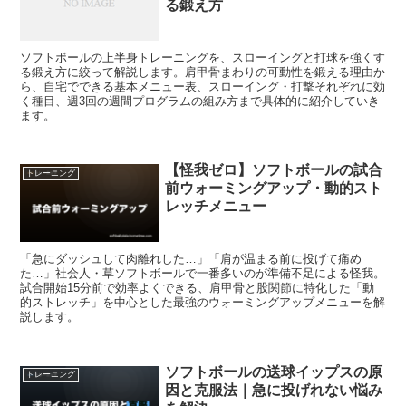
る鍛え方
ソフトボールの上半身トレーニングを、スローイングと打球を強くす
る鍛え方に絞って解説します。肩甲骨まわりの可動性を鍛える理由か
ら、自宅でできる基本メニュー表、スローイング・打撃それぞれに効
く種目、週3回の週間プログラムの組み方まで具体的に紹介していき
ます。
【怪我ゼロ】ソフトボールの試合
トレーニング
前ウォーミングアップ・動的スト
レッチメニュー
「急にダッシュして肉離れした…」「肩が温まる前に投げて痛め
た…」社会人・草ソフトボールで一番多いのが準備不足による怪我。
試合開始15分前で効率よくできる、肩甲骨と股関節に特化した「動
的ストレッチ」を中心とした最強のウォーミングアップメニューを解
説します。
ソフトボールの送球イップスの原
トレーニング
因と克服法｜急に投げれない悩み