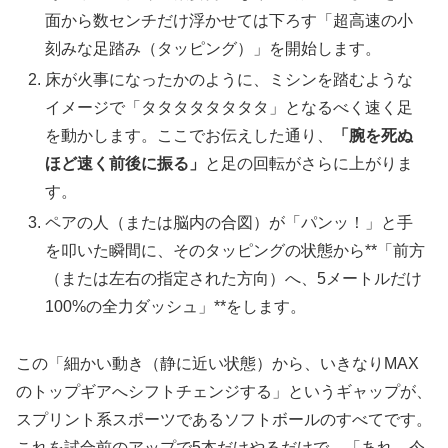
面から数センチだけ浮かせては下ろす「超高速の小
刻みな足踏み（タッピング）」を開始します。
床が火事になったかのように、ミシンを踏むような
イメージで「タタタタタタタタ」となるべく速く足
を動かします。ここでお伝えした通り、
「腕を死ぬ
ほど速く前後に振る」
と足の回転がさらに上がりま
す。
ペアの人（または脳内の合図）が「パンッ！」と手
を叩いた瞬間に、そのタッピングの状態から**「前方
（または左右の指定された方向）へ、5メートルだけ
100%の全力ダッシュ」**をします。
この「細かい動き（静に近い状態）から、いきなりMAX
のトップギアへシフトチェンジする」というギャップが、
スプリント系スポーツであるソフトボールのすべてです。
これを試合前のアップで5本だけやるだけで、「あれ、今