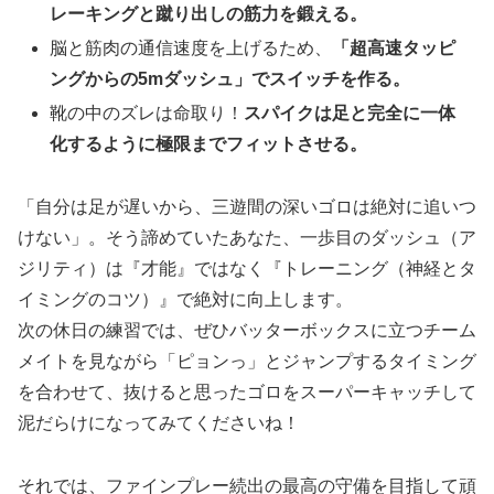
レーキングと蹴り出しの筋力を鍛える。
脳と筋肉の通信速度を上げるため、
「超高速タッピ
ングからの5mダッシュ」でスイッチを作る。
靴の中のズレは命取り！
スパイクは足と完全に一体
化するように極限までフィットさせる。
「自分は足が遅いから、三遊間の深いゴロは絶対に追いつ
けない」。そう諦めていたあなた、一歩目のダッシュ（ア
ジリティ）は『才能』ではなく『トレーニング（神経とタ
イミングのコツ）』で絶対に向上します。
次の休日の練習では、ぜひバッターボックスに立つチーム
メイトを見ながら「ピョンっ」とジャンプするタイミング
を合わせて、抜けると思ったゴロをスーパーキャッチして
泥だらけになってみてくださいね！
それでは、ファインプレー続出の最高の守備を目指して頑