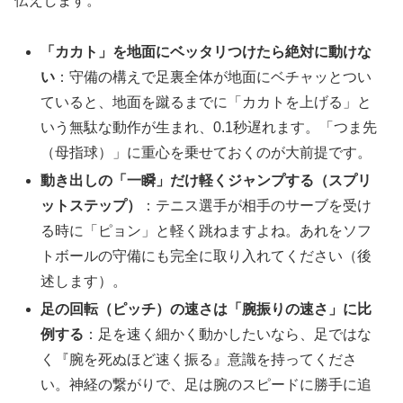
伝えします。
「カカト」を地面にベッタリつけたら絶対に動けな
い
：守備の構えで足裏全体が地面にベチャッとつい
ていると、地面を蹴るまでに「カカトを上げる」と
いう無駄な動作が生まれ、0.1秒遅れます。「つま先
（母指球）」に重心を乗せておくのが大前提です。
動き出しの「一瞬」だけ軽くジャンプする（スプリ
ットステップ）
：テニス選手が相手のサーブを受け
る時に「ピョン」と軽く跳ねますよね。あれをソフ
トボールの守備にも完全に取り入れてください（後
述します）。
足の回転（ピッチ）の速さは「腕振りの速さ」に比
例する
：足を速く細かく動かしたいなら、足ではな
く『腕を死ぬほど速く振る』意識を持ってくださ
い。神経の繋がりで、足は腕のスピードに勝手に追