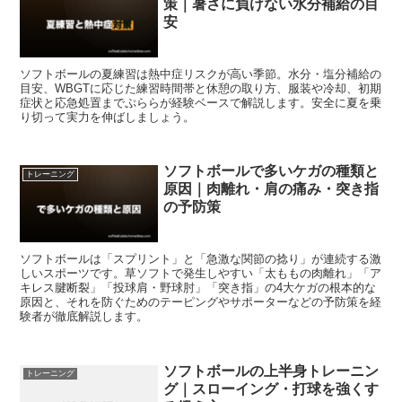
策｜暑さに負けない水分補給の目
安
ソフトボールの夏練習は熱中症リスクが高い季節。水分・塩分補給の
目安、WBGTに応じた練習時間帯と休憩の取り方、服装や冷却、初期
症状と応急処置までぷららが経験ベースで解説します。安全に夏を乗
り切って実力を伸ばしましょう。
ソフトボールで多いケガの種類と
トレーニング
原因｜肉離れ・肩の痛み・突き指
の予防策
ソフトボールは「スプリント」と「急激な関節の捻り」が連続する激
しいスポーツです。草ソフトで発生しやすい「太ももの肉離れ」「ア
キレス腱断裂」「投球肩・野球肘」「突き指」の4大ケガの根本的な
原因と、それを防ぐためのテーピングやサポーターなどの予防策を経
験者が徹底解説します。
ソフトボールの上半身トレーニン
トレーニング
グ｜スローイング・打球を強くす