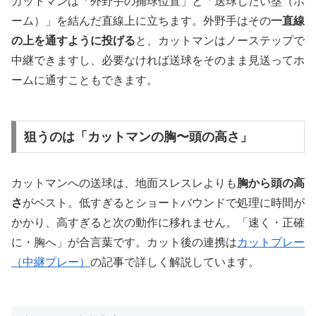
カットマンは「外野手の捕球位置」と「送球したい塁（ホ
ーム）」を結んだ直線上に立ちます。外野手はその
一直線
の上を通すように投げる
と、カットマンはノーステップで
中継できますし、必要なければ送球をそのまま見送ってホ
ームに通すこともできます。
狙うのは「カットマンの胸〜頭の高さ」
カットマンへの送球は、地面スレスレよりも
胸から頭の高
さ
がベスト。低すぎるとショートバウンドで処理に時間が
かかり、高すぎると次の動作に移れません。「速く・正確
に・胸へ」が合言葉です。カット後の連携は
カットプレー
（中継プレー）
の記事で詳しく解説しています。