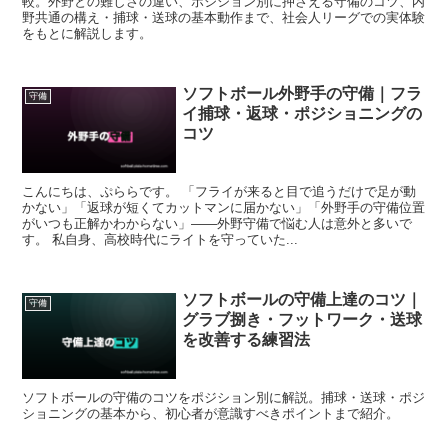
較。外野との難しさの違い、ポジション別に押さえる守備のコツ、内
野共通の構え・捕球・送球の基本動作まで、社会人リーグでの実体験
をもとに解説します。
ソフトボール外野手の守備｜フラ
守備
イ捕球・返球・ポジショニングの
コツ
こんにちは、ぷららです。 「フライが来ると目で追うだけで足が動
かない」「返球が短くてカットマンに届かない」「外野手の守備位置
がいつも正解かわからない」——外野守備で悩む人は意外と多いで
す。 私自身、高校時代にライトを守っていた...
ソフトボールの守備上達のコツ｜
守備
グラブ捌き・フットワーク・送球
を改善する練習法
ソフトボールの守備のコツをポジション別に解説。捕球・送球・ポジ
ショニングの基本から、初心者が意識すべきポイントまで紹介。