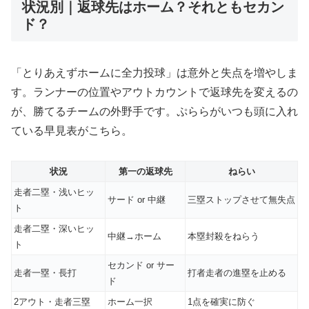
状況別｜返球先はホーム？それともセカン
ド？
「とりあえずホームに全力投球」は意外と失点を増やしま
す。ランナーの位置やアウトカウントで返球先を変えるの
が、勝てるチームの外野手です。ぷららがいつも頭に入れ
ている早見表がこちら。
状況
第一の返球先
ねらい
走者二塁・浅いヒッ
サード or 中継
三塁ストップさせて無失点
ト
走者二塁・深いヒッ
中継→ホーム
本塁封殺をねらう
ト
セカンド or サー
走者一塁・長打
打者走者の進塁を止める
ド
2アウト・走者三塁
ホーム一択
1点を確実に防ぐ