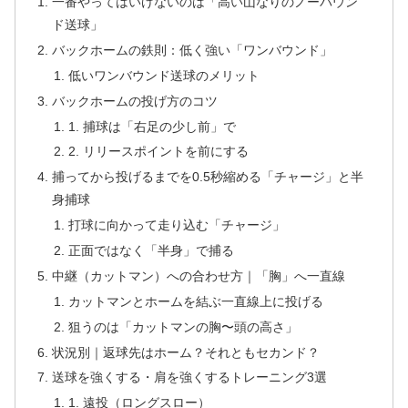
一番やってはいけないのは「高い山なりのノーバウン
ド送球」
バックホームの鉄則：低く強い「ワンバウンド」
低いワンバウンド送球のメリット
バックホームの投げ方のコツ
1. 捕球は「右足の少し前」で
2. リリースポイントを前にする
捕ってから投げるまでを0.5秒縮める「チャージ」と半
身捕球
打球に向かって走り込む「チャージ」
正面ではなく「半身」で捕る
中継（カットマン）への合わせ方｜「胸」へ一直線
カットマンとホームを結ぶ一直線上に投げる
狙うのは「カットマンの胸〜頭の高さ」
状況別｜返球先はホーム？それともセカンド？
送球を強くする・肩を強くするトレーニング3選
1. 遠投（ロングスロー）