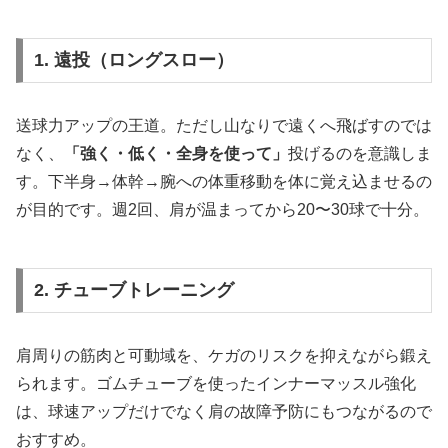
1. 遠投（ロングスロー）
送球力アップの王道。ただし山なりで遠くへ飛ばすのでは
なく、
「強く・低く・全身を使って」
投げるのを意識しま
す。下半身→体幹→腕への体重移動を体に覚え込ませるの
が目的です。週2回、肩が温まってから20〜30球で十分。
2. チューブトレーニング
肩周りの筋肉と可動域を、ケガのリスクを抑えながら鍛え
られます。ゴムチューブを使ったインナーマッスル強化
は、球速アップだけでなく肩の故障予防にもつながるので
おすすめ。