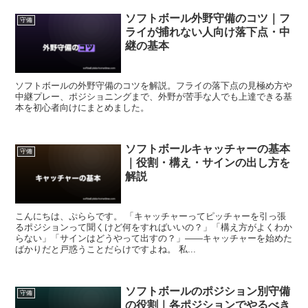
ソフトボール外野守備のコツ｜フ
守備
ライが捕れない人向け落下点・中
継の基本
ソフトボールの外野守備のコツを解説。フライの落下点の見極め方や
中継プレー、ポジショニングまで、外野が苦手な人でも上達できる基
本を初心者向けにまとめました。
ソフトボールキャッチャーの基本
守備
｜役割・構え・サインの出し方を
解説
こんにちは、ぷららです。 「キャッチャーってピッチャーを引っ張
るポジションって聞くけど何をすればいいの？」「構え方がよくわか
らない」「サインはどうやって出すの？」——キャッチャーを始めた
ばかりだと戸惑うことだらけですよね。 私...
ソフトボールのポジション別守備
守備
の役割｜各ポジションでやるべき