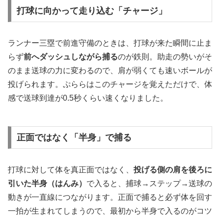
打球に向かって走り込む「チャージ」
ランナー三塁で前進守備のときは、打球が来た瞬間に止ま
らず
前へダッシュしながら捕る
のが鉄則。助走の勢いがそ
のまま送球の力に変わるので、肩が弱くても速いボールが
投げられます。ぷららはこのチャージを覚えただけで、体
感で送球到達が0.5秒くらい速くなりました。
正面ではなく「半身」で捕る
打球に対して体を真正面ではなく、
投げる側の肩を後ろに
引いた半身（はんみ）
で入ると、捕球→ステップ→送球の
動きが一直線につながります。正面で捕ると必ず体を回す
一拍が生まれてしまうので、最初から半身で入るのがコツ