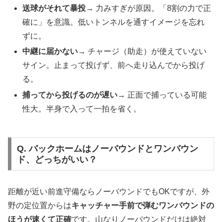
送球がそれて暴投
→ 力みすぎが原因。「8割の力で正
確に」を意識。低いトンネルを通すイメージを忘れ
ずに。
中継に届かない
→ チャージ（助走）が使えていない
サイン。止まって投げず、前へ走り込んでから投げ
る。
捕ってから投げるのが遅い
→ 正面で捕っている可能
性大。半身で入って一拍を省く。
Q. バックホームはノーバウンドとワンバウン
ド、どっちがいい？
距離が近い前進守備ならノーバウンドでもOKですが、外
野の定位置からは
キャッチャー手前で弾むワンバウンドの
ほうが速くて正確
です。山なりノーバウンドだけは絶対