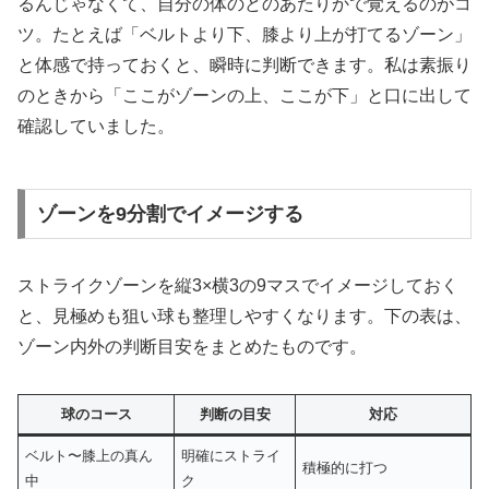
るんじゃなくて、自分の体のどのあたりかで覚えるのがコ
ツ。たとえば「ベルトより下、膝より上が打てるゾーン」
と体感で持っておくと、瞬時に判断できます。私は素振り
のときから「ここがゾーンの上、ここが下」と口に出して
確認していました。
ゾーンを9分割でイメージする
ストライクゾーンを縦3×横3の9マスでイメージしておく
と、見極めも狙い球も整理しやすくなります。下の表は、
ゾーン内外の判断目安をまとめたものです。
球のコース
判断の目安
対応
ベルト〜膝上の真ん
明確にストライ
積極的に打つ
中
ク