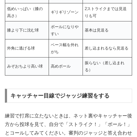
低めいっぱい（膝の
2ストライクまでは見送
ギリギリゾーン
高さ）
りも可
ボールになりや
膝より下に沈む球
基本は見送る
すい
ベース幅を外れ
外角に逃げる球
差し込まれるなら見送る
がち
振らない（差し込まれ
みぞおちより高い球
高めボール
る）
キャッチャー目線でジャッジ練習をする
練習で打席に立たないときは、ネット裏やキャッチャー後
方から投球を見て、自分で「ストライク！」「ボール！」
とコールしてみてください。審判のジャッジと答え合わせ