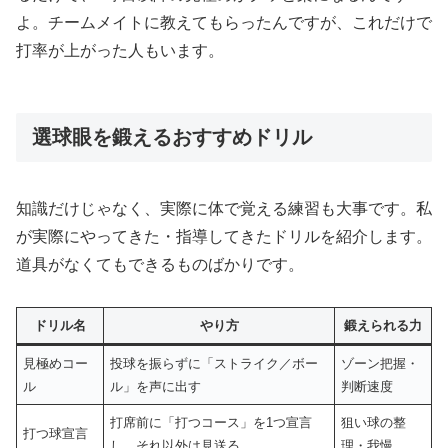
よ。チームメイトに教えてもらったんですが、これだけで
打率が上がった人もいます。
選球眼を鍛えるおすすめドリル
知識だけじゃなく、実際に体で覚える練習も大事です。私
が実際にやってきた・指導してきたドリルを紹介します。
道具がなくてもできるものばかりです。
ドリル名
やり方
鍛えられる力
見極めコー
投球を振らずに「ストライク／ボー
ゾーン把握・
ル
ル」を声に出す
判断速度
打席前に「打つコース」を1つ宣言
狙い球の整
打つ球宣言
し、それ以外は見送る
理・我慢