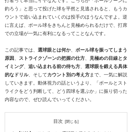
打者って本当にイヤなんです。こっちが「ボールゾーンに
釣ろう」と思って投げた球を平然と見逃されると、もうカ
ウントで追い込まれていくのは投手のほうなんですよ。逆
に言えば、ボール球をきちんと見極められるだけで、打席
での立場が一気に有利になるってことなんです。
この記事では、
選球眼とは何か
、
ボール球を振ってしまう
原因
、
ストライクゾーンの把握の仕方
、
見極めの目線とタ
イミング
、
追い込まれる前の待ち方
、
選球眼を鍛える具体
的なドリル
、そして
カウント別の考え方
まで、一気に解説
していきます。動体視力の話というより、「ボールとスト
ライクをどう判断して、どう四球を選ぶか」に振り切った
内容なので、ぜひ読んでいってください。
目次