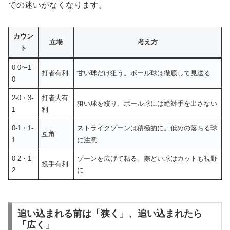
での迷いがなくなります。
カウン
立場
考え方
ト
0-0〜1-
打者有利
甘い球だけ狙う。ボール球は徹底して見送る
0
2-0・3-
打者大有
狙い球を絞り、ボール球には絶対手を出さない
1
利
0-1・1-
ストライクゾーンは積極的に。低めの落ちる球
互角
1
に注意
0-2・1-
ゾーンを広げて粘る。際どい球はカットも視野
投手有利
2
に
追い込まれる前は「狭く」、追い込まれたら
「広く」