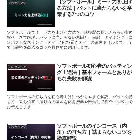
【ソフトボール】ミート力を上げ
バッティング
る方法｜バットに当たらないを卒
業する7つのコツ
ソフトボールでミート力を上げる方法を、現役歴の長いぷららが実体
験ベースで解説。バットに当たらない原因と、目線・タイミング・コ
ンパクトなスイング・ティー/トス/置きティーの練習ドリルまで、当
てる確率を高めるコツを具体的に紹介します。
ソフトボール初心者のバッティン
バッティング
グ上達法｜基本フォームとありが
ちな失敗を解説
ソフトボールの打ち方を初心者向けにわかりやすく解説。バットの持
ち方・立ち位置・振り方の基本を体育授業や部活動で役立つレベルで
お伝えします。
ソフトボールのインコース（内
バッティング
角）の打ち方｜詰まらないコツを
徹底解説